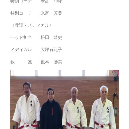
特別コーチ 米富 和郎
特別コーチ 米富 芳美
〈救護・メディカル〉
ヘッド担当 松田 靖史
メディカル 大坪有紀子
救 護 嶽本 勝美