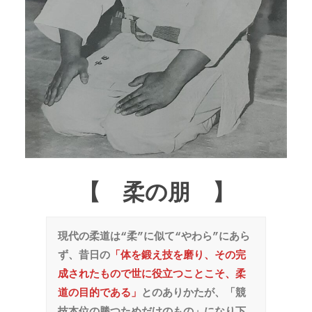
【 柔の朋 】
現代の柔道は“柔”に似て“やわら”にあら
ず、昔日の
「体を鍛え技を磨り、その完
成されたもので世に役立つことこそ、柔
道の目的である」
とのありかたが、「競