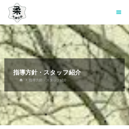
コ
ン
テ
ン
ツ
へ
ス
キ
ッ
指導方針・スタッフ紹介
プ
ホ
指導方針・スタッフ紹介
ー
ム