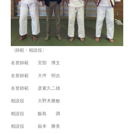
〈師範・相談役〉
名誉師範 宮部 博文
名誉師範 大坪 明吉
名誉師範 彦素久二雄
相談役 大野木雅敏
相談役 飯島 満
相談役 嶽本 勝美