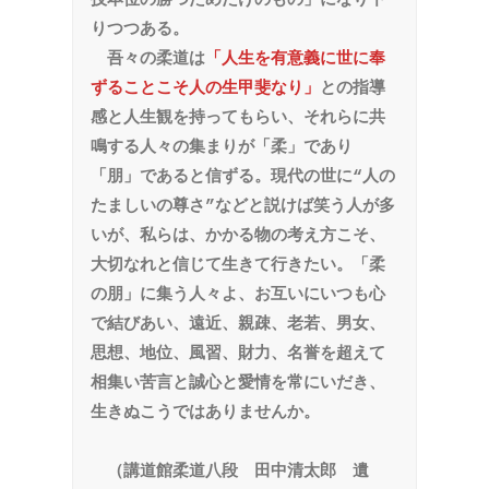
技本位の勝つためだけのもの」になり下
りつつある。

　吾々の柔道は
「人生を有意義に世に奉
ずることこそ人の生甲斐なり」
との指導
感と人生観を持ってもらい、それらに共
鳴する人々の集まりが「柔」であり
「朋」であると信ずる。現代の世に“人の
たましいの尊さ”などと説けば笑う人が多
いが、私らは、かかる物の考え方こそ、
大切なれと信じて生きて行きたい。「柔
の朋」に集う人々よ、お互いにいつも心
で結びあい、遠近、親疎、老若、男女、
思想、地位、風習、財力、名誉を超えて
相集い苦言と誠心と愛情を常にいだき、
生きぬこうではありませんか。

　（講道館柔道八段　田中清太郎　遺