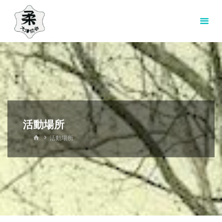
コ
ン
テ
ン
ツ
へ
ス
キ
ッ
活動場所
プ
ホ
活動場所
ー
ム