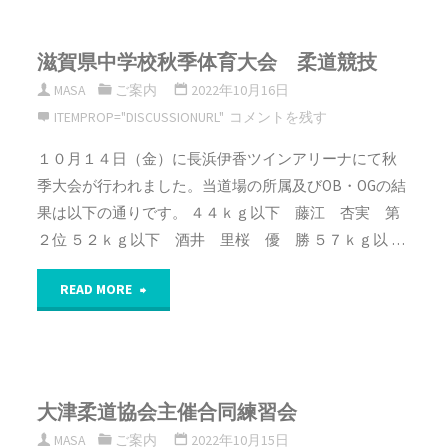
滋賀県中学校秋季体育大会 柔道競技
MASA
ご案内
2022年10月16日
ITEMPROP="DISCUSSIONURL"
コメントを残す
１０月１４日（金）に長浜伊香ツインアリーナにて秋
季大会が行われました。当道場の所属及びOB・OGの結
果は以下の通りです。 ４４ｋｇ以下 藤江 杏実 第
２位 ５２ｋｇ以下 酒井 里桜 優 勝 ５７ｋｇ以 …
"滋
READ MORE
賀
県
大津柔道協会主催合同練習会
中
MASA
ご案内
2022年10月15日