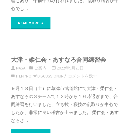
響もあり、午前中のみ行われました。 乱取り稽古が中
心でし …
道
"浅
少
READ MORE
井
年
柔
団
大津・柔仁会・あすなろ合同練習会
道
錬
MASA
ご案内
2022年9月25日
ス
成
ITEMPROP="DISCUSSIONURL"
コメントを残す
ポ
大
９月１８日（土）に草津市武道館にて大津・柔仁会・
あすなろの３チームで１３時から１６時過ぎまで、合
ー
会"
同練習を行いました。立ち技・寝技の乱取りが中心で
ツ
したが、非常に良い稽古が出来ました。 柔仁会・あす
なろさ …
少