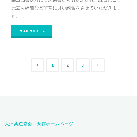
大
元立ち練習など非常に良い練習をさせていただきまし
た。 …
会
"八
各
READ MORE
幡
府
柔
県
1
2
3
道
予
投
ク
選"
稿
ラ
の
ブ
合
大津柔道協会 既存ホームページ
ペ
同