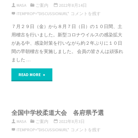
MASA
ご案内
2022年8月14日
学
ITEMPROP="DISCUSSIONURL"
コメントを残す
生
７月２９日（金）から８月７日（日）の１０日間、土
用稽古を行いました。新型コロナウイルスの感染拡大
柔
がある中、感染対策を行いながら約２年ぶりに１０日
道
間の早朝稽古を実施しました。 会員の皆さんは頑張れ
ました …
大
"令
会"
READ MORE
和
４
全国中学校柔道大会 各府県予選
年
MASA
ご案内
2022年8月3日
度
ITEMPROP="DISCUSSIONURL"
コメントを残す