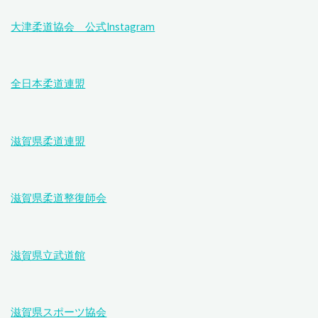
ー
練
大津柔道協会 公式Instagram
ジ
習"
全日本柔道連盟
送
り
滋賀県柔道連盟
滋賀県柔道整復師会
滋賀県立武道館
滋賀県スポーツ協会