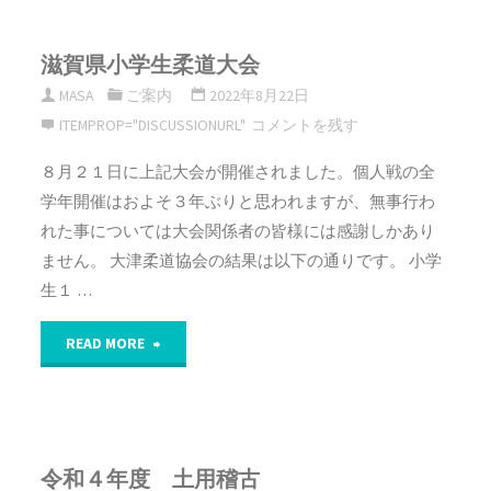
塾
練
滋賀県小学生柔道大会
主
習
MASA
ご案内
2022年8月22日
催
会"
ITEMPROP="DISCUSSIONURL"
コメントを残す
合
８月２１日に上記大会が開催されました。個人戦の全
学年開催はおよそ３年ぶりと思われますが、無事行わ
同
れた事については大会関係者の皆様には感謝しかあり
練
ません。 大津柔道協会の結果は以下の通りです。 小学
生１ …
習
"滋
会"
READ MORE
賀
県
令和４年度 土用稽古
小