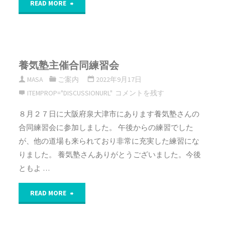
"大
年
READ MORE
津・
団
柔
主
養気塾主催合同練習会
仁
催
MASA
ご案内
2022年9月17日
会・
合
ITEMPROP="DISCUSSIONURL"
コメントを残す
あ
同
８月２７日に大阪府泉大津市にあります養気塾さんの
合同練習会に参加しました。 午後からの練習でした
す
練
が、他の道場も来られており非常に充実した練習にな
な
習
りました。 養気塾さんありがとうございました。今後
ともよ …
ろ
会"
"養
合
READ MORE
気
同