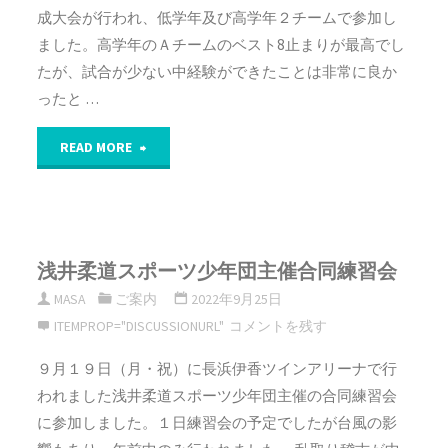
成大会が行われ、低学年及び高学年２チームで参加し
主
技"
ました。高学年のＡチームのベスト8止まりが最高でし
催
たが、試合が少ない中経験ができたことは非常に良か
ったと …
合
"今
同
READ MORE
川
練
旗
習
浅井柔道スポーツ少年団主催合同練習会
争
会"
MASA
ご案内
2022年9月25日
奪
ITEMPROP="DISCUSSIONURL"
コメントを残す
大
９月１９日（月・祝）に長浜伊香ツインアリーナで行
われました浅井柔道スポーツ少年団主催の合同練習会
垣
に参加しました。１日練習会の予定でしたが台風の影
柔