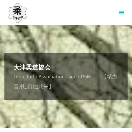
コ
ン
テ
ン
ツ
へ
ス
キ
大津柔道協会
ッ
プ
Otsu Judo Association -since 1946 【精力
善用_自他共栄】