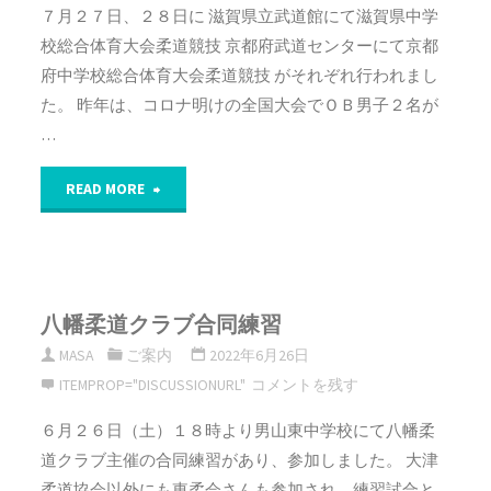
土
７月２７日、２８日に 滋賀県立武道館にて滋賀県中学
校総合体育大会柔道競技 京都府武道センターにて京都
用
府中学校総合体育大会柔道競技 がそれぞれ行われまし
稽
た。 昨年は、コロナ明けの全国大会でＯＢ男子２名が
…
古"
"全
READ MORE
国
中
八幡柔道クラブ合同練習
学
MASA
ご案内
2022年6月26日
校
ITEMPROP="DISCUSSIONURL"
コメントを残す
柔
６月２６日（土）１８時より男山東中学校にて八幡柔
道クラブ主催の合同練習があり、参加しました。 大津
道
柔道協会以外にも東柔会さんも参加され、練習試合と