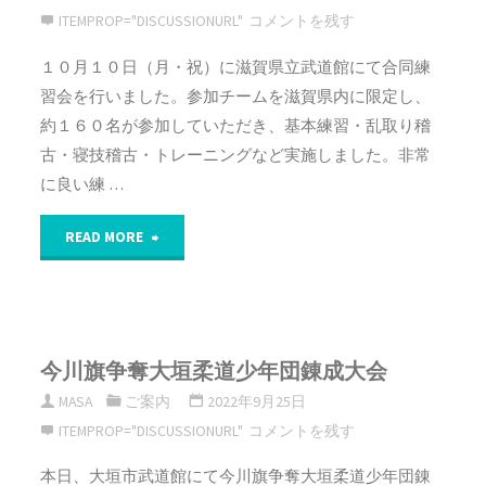
学
ITEMPROP="DISCUSSIONURL"
コメントを残す
校
１０月１０日（月・祝）に滋賀県立武道館にて合同練
習会を行いました。参加チームを滋賀県内に限定し、
秋
約１６０名が参加していただき、基本練習・乱取り稽
季
古・寝技稽古・トレーニングなど実施しました。非常
に良い練 …
体
"大
育
READ MORE
津
大
柔
会
今川旗争奪大垣柔道少年団錬成大会
道
柔
MASA
ご案内
2022年9月25日
協
道
ITEMPROP="DISCUSSIONURL"
コメントを残す
会
競
本日、大垣市武道館にて今川旗争奪大垣柔道少年団錬