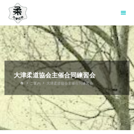
コ
ン
テ
ン
ツ
へ
ス
キ
ッ
大津柔道協会主催合同練習会
プ
ホ
ご案内
大津柔道協会主催合同練習会
ー
ム