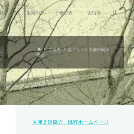
検索
紹介
入会案内等
予定表
実績等
ホ
ご案内
森ノ宮ＪＣ主催合同練
ー
習会
ム
大津柔道協会 既存ホームページ